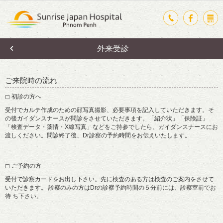
外来受診
ご来院時の流れ
◻ 初診の方へ
受付でカルテ作成のための顔写真撮影、必要事項を記入していただきます。そ
の後ガイダンスナースが問診をさせていただきます。「紹介状」「保険証」
「検査データ・薬情・X線写真」などをご持参でしたら、ガイダンスナースにお
渡しください。問診終了後、Dr診察の予約時間をお伝えいたします。
◻ ご予約の方
受付で診察カードをお出し下さい。先に検査のある方は検査のご案内をさせて
いただきます。 診察のみの方はDrの診察予約時間の５分前には、診察室前でお
待 ち下さい。