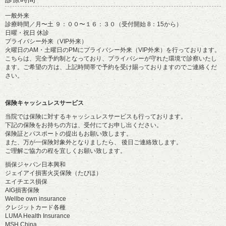
一般外来
診療時間／月〜土 ９：００〜１６：３０（受付開始 8：15から）
日曜・祝日 休診
プライバシー外来（VIP外来）
火曜日のAM・土曜日のPMにプライバシー外来（VIP外来）を行っております。
こちらは、完全予約制となっており、プライバシーが守れた環境で診察いたし
ます。ご希望の方は、上記時間帯で予約を受け賜っておりますのでご連絡くだ
さい。
保険キャッシュレスサービス
当院では保険に対するキャッシュレスサービスも行っております。
下記の保険をお持ちの方は、受付にてお申し出ください。
保険証とパスポートの提出もお願い致します。
また、万が一保険対象外となりましたら、 後日ご連絡致します。
ご理解ご協力の程を宜しくお願い致します。
損保ジャパン日本興和
ジェイアイ損害火災保険（たびほ）
エイチエス損保
AIG損害保険
Wellbe own insurance
クレジットカード各種
LUMA Health Insurance
MSH China