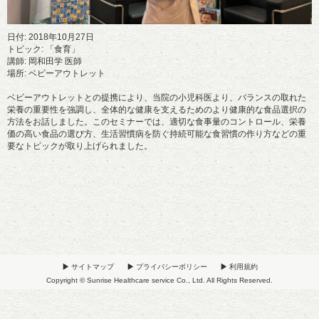
日付: 2018年10月27日
トピック: 「食育」
講師: 岡和田学 医師
場所: ベビーアウトレット
ベビーアウトレットとの提携により、当院の小児科医より、バランスの取れた
栄養の重要性を強調し、全体的な健康を支えるためのより健康的な食品選択の
方法をお話しました。このセミナーでは、適切な食事量のコントロール、栄養
価の高い食品の選び方、生活習慣病を防ぐ持続可能な食習慣の作り方などの重
要なトピックが取り上げられました。
サイトマップ
プライバシーポリシー
利用規約
Copyright © Sunrise Healthcare service Co., Ltd. All Rights Reserved.