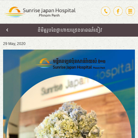
និមិត្តរូបនៃផ្កាហាយដ្រេនចាពណ៌ខៀវ
29 May, 2020