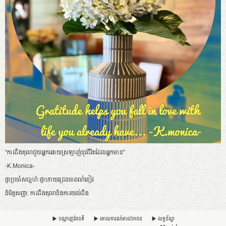
“ការដឹងគុណជួយអ្នកអោយស្រឡាញ់នូវ​ជីវិតដែលអ្នកមាន”
-K.Monica-
ផ្កាប្រចាំសបា្តហ៍ៈផ្កាហាយដ្រេនចាពណ៌ខៀវ
និមិត្តសញ្ញា: ការដឹងគុណនិងការយល់ដឹង
បណ្តាញផែនទី
គោលការណ៍​ភាព​ឯកជន
លក្ខខ័ណ្ឌ