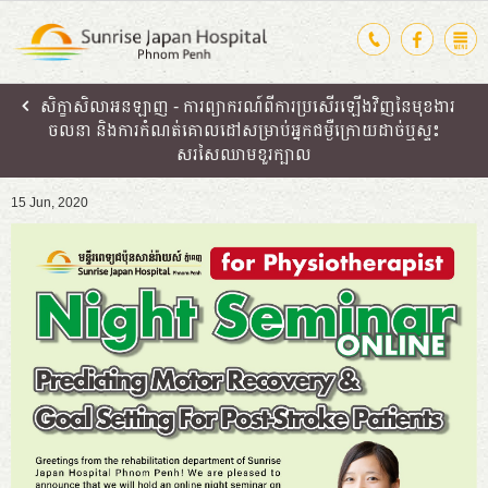
សិក្ខាសិលាអនឡាញ​ - ការព្យាករណ៍ពីការប្រសើរឡើងវិញនៃមុខងារ
ចលនា និងការកំណត់គោលដៅសម្រាប់អ្នកជម្ងឺក្រោយដាច់ឬស្ទះ
សរសៃឈាមខួរក្បាល
15 Jun, 2020