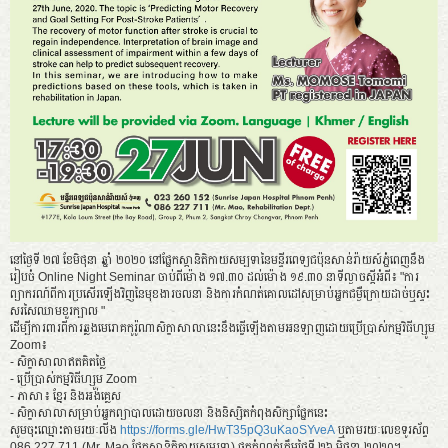
នៅថ្ងៃទី ២៧ ខែមិថុនា ឆ្នាំ ២០២០ នៅផ្នែកស្តានិតិកាយសម្បទានៃមន្ទីរពេទ្យជប៉ុនសាន់រ៉ាយស៍ភ្នំពេញនឹង
រៀបចំ Online Night Seminar ចាប់ពីម៉ោង ១៧.៣០ ដល់ម៉ោង ១៩.៣០ នាទីល្ងាចស្ដីអំពី៖ "ការ
ព្យាករណ៍ពីការប្រសើរឡើងវិញនៃមុខងារចលនា និងការកំណត់គោលដៅសម្រាប់អ្នកជម្ងឺក្រោយដាច់ឬស្ទះ
សរសៃឈាមខួរក្បាល "
ដើម្បីការពារពីការឆ្លងមេរោគកូរ៉ូណាសិក្ខាសាលានេះនឹងធ្វើឡើងតាមអនឡាញដោយប្រើប្រាស់កម្មវិធីហ្សូម
Zoom៖
- សិក្ខាសាលាឥតគិតថ្លៃ
- ប្រើប្រាស់កម្មវិធីហ្សូម Zoom
- ភាសា៖ ខ្មែរ និងអង់គ្លេស
- សិក្ខាសាលាសម្រាប់អ្នកព្យាបាលដោយចលនា និងនិស្សិតកំពុងសិក្សាផ្នែកនេះ
សូមចុះឈ្មោះតាមរយៈលីង
https://forms.gle/HwT35pQ3uKaoSYveA
ឬតាមរយៈលេខទូរស័ព្ទ
086 227 711 (Mr. Mao ផ្នែកស្តានិតិកាយសម្បទា) ផុតកំណត់ត្រឹមថ្ងៃទី ២៦ មិថុនា ២០២០។