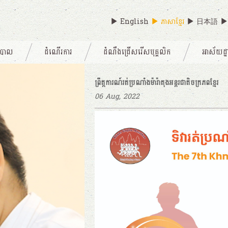
English
ភាសាខ្មែរ
日本語
យាបាល
ដំណើរការ
ដំណឹងជ្រើសរើសបុគ្គលិក
អាស័យដ្ឋ
ព្រឹត្តការណ៍រត់ប្រណាំងម៉ារ៉ាតុងអន្តរជាតិចក្រភពខ្មែរ
06 Aug, 2022