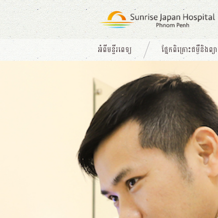
អំពីមន្ទីរពេទ្យ
ផ្នែកពិគ្រោះជម្ងឺនិងព្