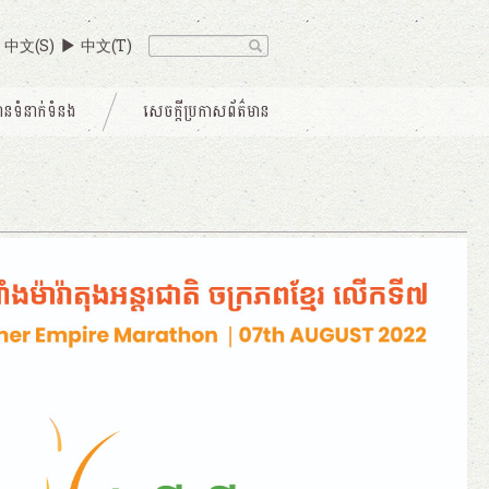
中文(S)
中文(T)
ានទំនាក់ទំនង
សេចក្តីប្រកាសព័ត៌មាន