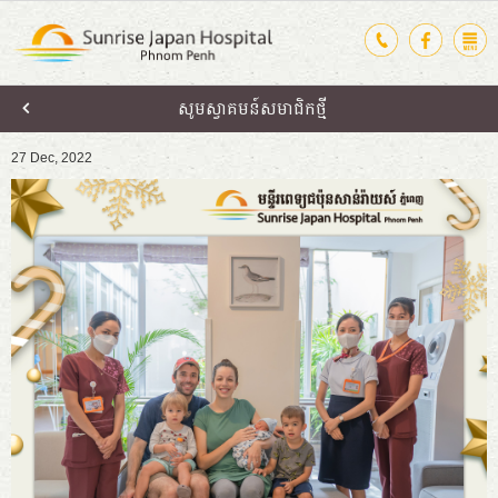
សូមស្វាគមន៍សមាជិកថ្មី
27 Dec, 2022